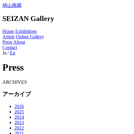
靖山画廊
SEIZAN Gallery
Home
Exhibitions
Artists
Online Gallery
Press
About
Contact
Ja
/
En
Press
ARCHIVES
アーカイブ
2026
2025
2024
2023
2022
2021