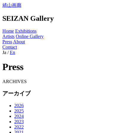
靖山画廊
SEIZAN Gallery
Home
Exhibitions
Artists
Online Gallery
Press
About
Contact
Ja
/
En
Press
ARCHIVES
アーカイブ
2026
2025
2024
2023
2022
2021