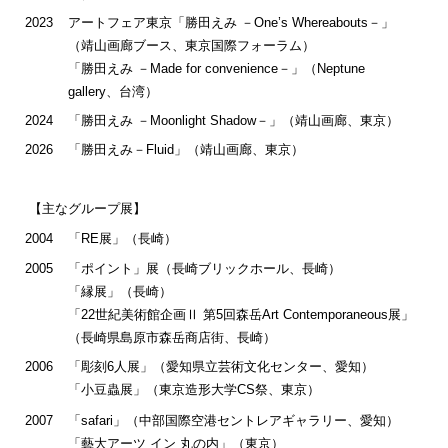
2023
アートフェア東京「勝田えみ －One’s Whereabouts－」
（靖山画廊ブース、東京国際フォーラム）
「勝田えみ －Made for convenience－」（Neptune
gallery、台湾）
2024
「勝田えみ －Moonlight Shadow－」（靖山画廊、東京）
2026
「勝田えみ－Fluid」（靖山画廊、東京）
【主なグループ展】
2004
「RE展」（長崎）
2005
「ポイント」展（長崎ブリックホール、長崎）
「縁展」（長崎）
「22世紀美術館企画Ⅱ 第5回森岳Art Contemporaneous展」
（長崎県島原市森岳商店街、長崎）
2006
「彫刻6人展」（愛知県立芸術文化センター、愛知）
「小豆蟲展」（東京造形大学CS祭、東京）
2007
「safari」（中部国際空港セントレアギャラリー、愛知）
「藝大アーツ イン 丸の内」（東京）