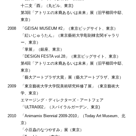
十二支「酉」（丸ビル、東京)
第3回「アトリエの末裔あるいは未来」展（旧平櫛田中邸、
東京）
2008
「GEISAI MUSEUM #2」（東京ビッグサイト、東京）
「紅いじゅうたん」（東京藝術大学彫刻棟玄関ギャラリ
ー、東京）
「掌展」（銀座、東京）
「DESIGN FESTA vol.28」（東京ビッグサイト、東京）
第4回「アトリエの末裔あるいは未来」展（旧平櫛田中邸、
東京）
「藝大アートプラザ大賞」展（藝大アートプラザ、東京）
2009
「東京藝術大学大学院美術研究科修了展」（東京藝術大
学、東京）
エマージング・ディレクターズ・アートフェア
「ULTRA002」（スパイラルガーデン、東京)
2010
「Animamix Biennial 2009-2010」（Today Art Museum、北
京）
「小豆蟲のなつやすみ」展（東京）