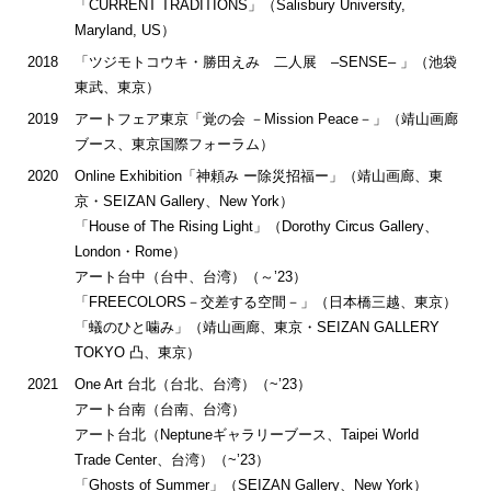
「CURRENT TRADITIONS」（Salisbury University,
Maryland, US）
2018
「ツジモトコウキ・勝田えみ 二人展 –SENSE– 」（池袋
東武、東京）
2019
アートフェア東京「覚の会 －Mission Peace－」（靖山画廊
ブース、東京国際フォーラム）
2020
Online Exhibition「神頼み ー除災招福ー」（靖山画廊、東
京・SEIZAN Gallery、New York）
「House of The Rising Light」（Dorothy Circus Gallery、
London・Rome）
アート台中（台中、台湾）（～’23）
「FREECOLORS－交差する空間－」（日本橋三越、東京）
「蟻のひと噛み」（靖山画廊、東京・SEIZAN GALLERY
TOKYO 凸、東京）
2021
One Art 台北（台北、台湾）（~’23）
アート台南（台南、台湾）
アート台北（Neptuneギャラリーブース、Taipei World
Trade Center、台湾）（~’23）
「Ghosts of Summer」（SEIZAN Gallery、New York）