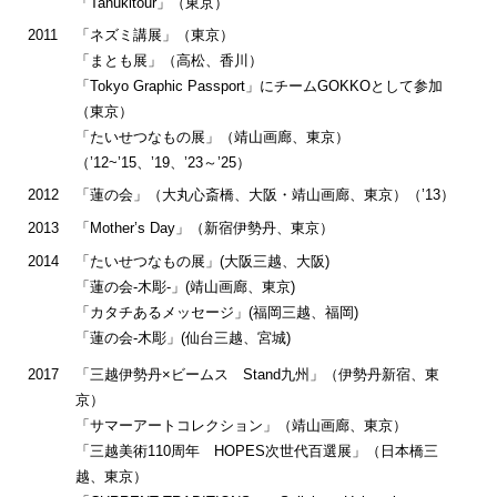
「Tanukitour」（東京）
2011
「ネズミ講展」（東京）
「まとも展」（高松、香川）
「Tokyo Graphic Passport」にチームGOKKOとして参加
（東京）
「たいせつなもの展」（靖山画廊、東京）
（’12~’15、’19、’23～’25）
2012
「蓮の会」（大丸心斎橋、大阪・靖山画廊、東京）（’13）
2013
「Mother’s Day」（新宿伊勢丹、東京）
2014
「たいせつなもの展」(大阪三越、大阪)
「蓮の会-木彫-」(靖山画廊、東京)
「カタチあるメッセージ」(福岡三越、福岡)
「蓮の会-木彫」(仙台三越、宮城)
2017
「三越伊勢丹×ビームス Stand九州」（伊勢丹新宿、東
京）
「サマーアートコレクション」（靖山画廊、東京）
「三越美術110周年 HOPES次世代百選展」（日本橋三
越、東京）