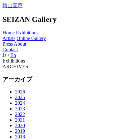
靖山画廊
SEIZAN Gallery
Home
Exhibitions
Artists
Online Gallery
Press
About
Contact
Ja
/
En
Exhibitions
ARCHIVES
アーカイブ
2026
2025
2024
2023
2022
2021
2020
2019
2018