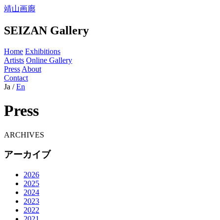
靖山画廊
SEIZAN Gallery
Home
Exhibitions
Artists
Online Gallery
Press
About
Contact
Ja
/
En
Press
ARCHIVES
アーカイブ
2026
2025
2024
2023
2022
2021