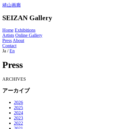
靖山画廊
SEIZAN Gallery
Home
Exhibitions
Artists
Online Gallery
Press
About
Contact
Ja
/
En
Press
ARCHIVES
アーカイブ
2026
2025
2024
2023
2022
2021