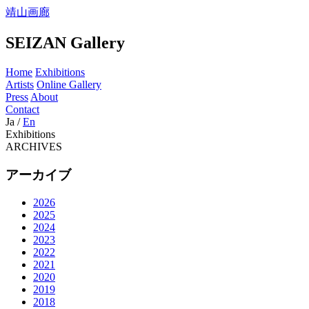
靖山画廊
SEIZAN Gallery
Home
Exhibitions
Artists
Online Gallery
Press
About
Contact
Ja
/
En
Exhibitions
ARCHIVES
アーカイブ
2026
2025
2024
2023
2022
2021
2020
2019
2018