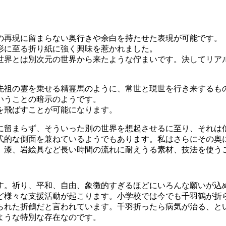
の再現に留まらない奥行きや余白を持たせた表現が可能です。
形に至る折り紙に強く興味を惹かれました。
世界とは別次元の世界から来たような佇まいです。決してリア
先祖の霊を乗せる精霊馬のように、常世と現世を行き来するも
いうことの暗示のようです。
を飛ばすことが可能になります。
に留まらず、そういった別の世界を想起させるに至り、それは
式的な側面を兼ねているようでもあります。私はさらにその奥
、漆、岩絵具など長い時間の流れに耐えうる素材、技法を使う
す。祈り、平和、自由、象徴的すぎるほどにいろんな願いが込
ど様々な支援活動が起こります。小学校では今でも千羽鶴が折
られた折鶴だと言われています。千羽折ったら病気が治る、と
ような特別な存在なのです。