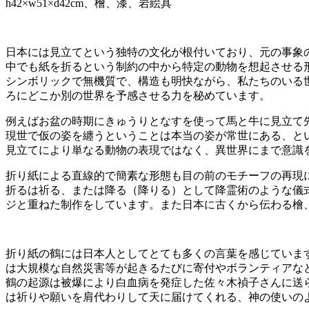
h42×w51×d42cm、檜、漆、岩絵具
日本には見立てという独特の文化が根付いており、元の事象
中でも紙を折るという制約の中から特定の動物を想起させる
シンボリックで無機質で、構造も明快ながら、私たちのいる
ろにどこか別の世界を予感させる力を秘めています。
例えばお盆の時期にきゅうりとなすを使って馬と牛に見立て
現世で仮の姿を纏うということは本当の姿が常世にある、と
見立てにより単なる動物の表現ではなく、異世界にまで意識
折り紙による直線的で簡素な形態も目の前のモチーフの再現
折るは祈る、または降る（降りる）として降霊術のような儀
ジと重ねた制作をしています。また日本に古くから伝わる檜
折り紙の鶴には日本人としてとても多くの言葉を感じていま
は大規模な自然災害等が起きるたびに寄付やボランティアな
鶴の起源は被爆により白血病を発症した佐々木禎子さんに送
は祈りや願いを肩代わりして天に届けてくれる、神の使いの