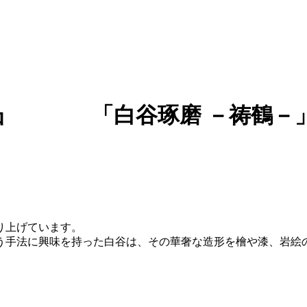
OKYO 凸 「白谷琢磨 －祷鶴－
り上げています。
う手法に興味を持った白谷は、その華奢な造形を檜や漆、岩絵