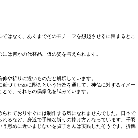
ルではなく、あくまでそのモチーフを想起させるに留まるとこ
のには何かの代替品、仮の姿を与えられます。
信仰や祈りに近いものだと解釈しています。
に近づくために彫るという行為を通して、神仏に対するイメー
ことで、それらの偶像化を試みています。
められておりすぐには制作する気になれませんでした。日本で
られるなど、身近で手軽な祈りの捧げ方となっています。千羽
いう慰めに近いまじないを貞子さんは実践したそうです。折鶴