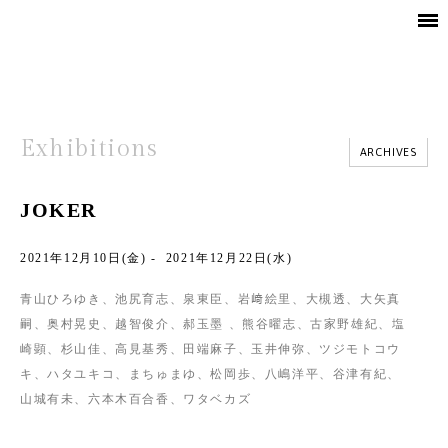
Exhibitions
ARCHIVES
JOKER
2021年12月10日(金) - 2021年12月22日(水)
青山ひろゆき、池尻育志、泉東臣、岩﨑絵里、大槻透、大矢真
嗣、奥村晃史、越智俊介、郝玉墨 、熊谷曜志、古家野雄紀、塩
崎顕、杉山佳、高見基秀、田端麻子、玉井伸弥、ツジモトコウ
キ、ハタユキコ、まちゅまゆ、松岡歩、八嶋洋平、谷津有紀、
山城有未、六本木百合香、ワタベカズ