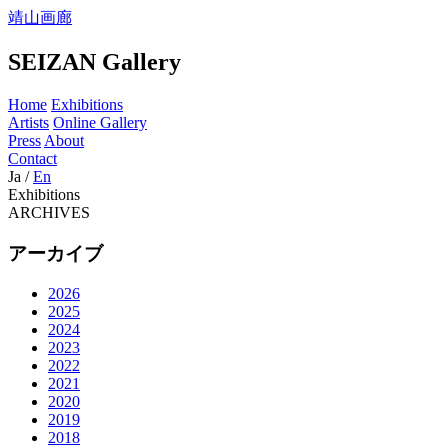
靖山画廊
SEIZAN Gallery
Home
Exhibitions
Artists
Online Gallery
Press
About
Contact
Ja
/
En
Exhibitions
ARCHIVES
アーカイブ
2026
2025
2024
2023
2022
2021
2020
2019
2018