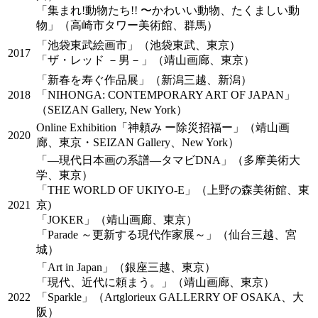
「集まれ!動物たち!! 〜かわいい動物、たくましい動
物」（高崎市タワー美術館、群馬）
「池袋東武絵画市」（池袋東武、東京）
2017
「ザ・レッド －男－」（靖山画廊、東京）
「新春を寿ぐ作品展」（新潟三越、新潟）
2018
「NIHONGA: CONTEMPORARY ART OF JAPAN」
（SEIZAN Gallery, New York）
Online Exhibition「神頼み ー除災招福ー」（靖山画
2020
廊、東京・SEIZAN Gallery、New York）
「―現代日本画の系譜―タマビDNA」（多摩美術大
学、東京）
「THE WORLD OF UKIYO-E」（上野の森美術館、東
2021
京)
「JOKER」（靖山画廊、東京）
「Parade ～更新する現代作家展～」（仙台三越、宮
城）
「Art in Japan」（銀座三越、東京）
「現代、近代に頼まう。」（靖山画廊、東京）
2022
「Sparkle」（Artglorieux GALLERRY OF OSAKA、大
阪）