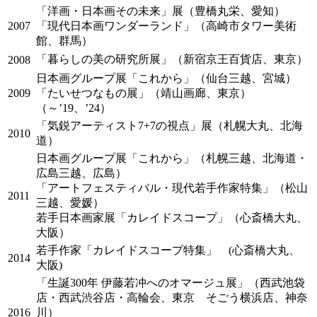
「洋画・日本画その未来」展（豊橋丸栄、愛知）
2007
「現代日本画ワンダーランド」（高崎市タワー美術
館、群馬）
「暮らしの美の研究所展」（新宿京王百貨店、東京）
2008
日本画グループ展「これから」（仙台三越、宮城）
2009
「たいせつなもの展」（靖山画廊、東京）
（～’19、’24）
「気鋭アーティスト7+7の視点」展（札幌大丸、北海
2010
道）
日本画グループ展「これから」（札幌三越、北海道・
広島三越、広島）
「アートフェスティバル・現代若手作家特集」（松山
2011
三越、愛媛）
若手日本画家展「カレイドスコープ」（心斎橋大丸、
大阪）
若手作家「カレイドスコープ特集」 (心斎橋大丸、
2014
大阪)
「生誕300年 伊藤若冲へのオマージュ展」（西武池袋
店・西武渋谷店・高輪会、東京 そごう横浜店、神奈
2016
川）