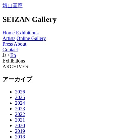
靖山画廊
SEIZAN Gallery
Home
Exhibitions
Artists
Online Gallery
Press
About
Contact
Ja
/
En
Exhibitions
ARCHIVES
アーカイブ
2026
2025
2024
2023
2022
2021
2020
2019
2018