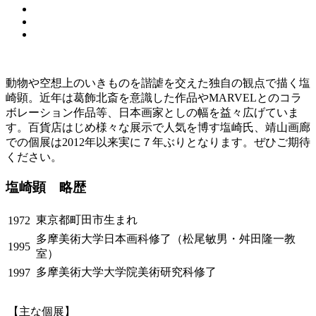
動物や空想上のいきものを諧謔を交えた独自の観点で描く塩
崎顕。近年は葛飾北斎を意識した作品やMARVELとのコラ
ボレーション作品等、日本画家としの幅を益々広げていま
す。百貨店はじめ様々な展示で人気を博す塩崎氏、靖山画廊
での個展は2012年以来実に７年ぶりとなります。ぜひご期待
ください。
塩崎顕 略歴
東京都町田市生まれ
1972
多摩美術大学日本画科修了（松尾敏男・舛田隆一教
1995
室）
多摩美術大学大学院美術研究科修了
1997
【主な個展】