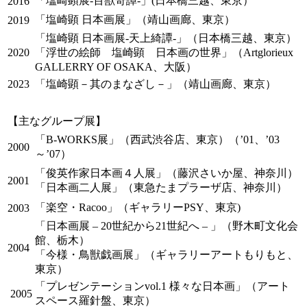
「塩崎顕展-百獣奇譚-」(日本橋三越、東京）
2016
「塩崎顕 日本画展」（靖山画廊、東京）
2019
「塩崎顕 日本画展-天上綺譚-」（日本橋三越、東京）
2020
「浮世の絵師 塩崎顕 日本画の世界」（Artglorieux
GALLERRY OF OSAKA、大阪）
2023
「塩崎顕－其のまなざし－」（靖山画廊、東京）
【主なグループ展】
「B-WORKS展」（西武渋谷店、東京）（’01、’03
2000
～’07）
「俊英作家日本画４人展」（藤沢さいか屋、神奈川）
2001
「日本画二人展」（東急たまプラーザ店、神奈川）
「楽空・Racoo」（ギャラリーPSY、東京)
2003
「日本画展 – 20世紀から21世紀へ – 」（野木町文化会
館、栃木）
2004
「今様・鳥獣戯画展」（ギャラリーアートもりもと、
東京）
「プレゼンテーションvol.1 様々な日本画」（アート
2005
スペース羅針盤、東京）