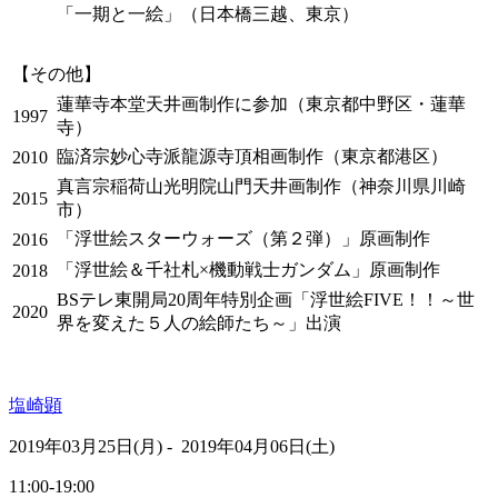
「一期と一絵」（日本橋三越、東京）
【その他】
蓮華寺本堂天井画制作に参加（東京都中野区・蓮華
1997
寺）
臨済宗妙心寺派龍源寺頂相画制作（東京都港区）
2010
真言宗稲荷山光明院山門天井画制作（神奈川県川崎
2015
市）
「浮世絵スターウォーズ（第２弾）」原画制作
2016
「浮世絵＆千社札×機動戦士ガンダム」原画制作
2018
BSテレ東開局20周年特別企画「浮世絵FIVE！！～世
2020
界を変えた５人の絵師たち～」出演
塩崎顕
2019年03月25日(月) - 2019年04月06日(土)
11:00-19:00