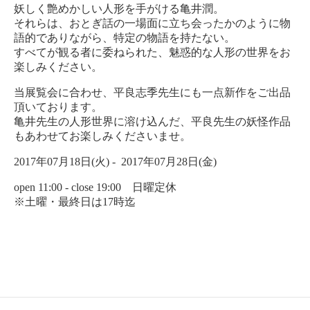
妖しく艶めかしい人形を手がける亀井潤。
それらは、おとぎ話の一場面に立ち会ったかのように物
語的でありながら、特定の物語を持たない。
すべてが観る者に委ねられた、魅惑的な人形の世界をお
楽しみください。
当展覧会に合わせ、平良志季先生にも一点新作をご出品
頂いております。
亀井先生の人形世界に溶け込んだ、平良先生の妖怪作品
もあわせてお楽しみくださいませ。
2017年07月18日(火) - 2017年07月28日(金)
open 11:00 - close 19:00 日曜定休
※土曜・最終日は17時迄