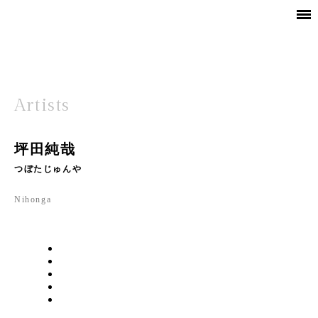
Artists
坪田純哉
つぼたじゅんや
Nihonga