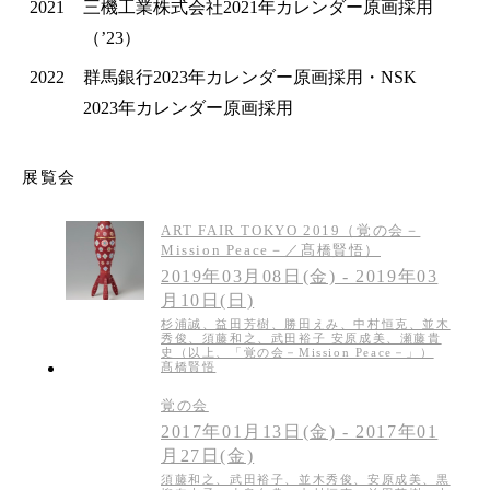
2021
三機工業株式会社2021年カレンダー原画採用
（’23）
2022
群馬銀行2023年カレンダー原画採用・NSK
2023年カレンダー原画採用
展覧会
ART FAIR TOKYO 2019（覚の会－
Mission Peace－／髙橋賢悟）
2019年03月08日(金) - 2019年03
月10日(日)
杉浦誠、益田芳樹、勝田えみ、中村恒克、並木
秀俊、須藤和之、武田裕子 安原成美、瀬藤貴
史（以上、「覚の会－Mission Peace－」）
髙橋賢悟
覚の会
2017年01月13日(金) - 2017年01
月27日(金)
須藤和之、武田裕子、並木秀俊、安原成美、黒