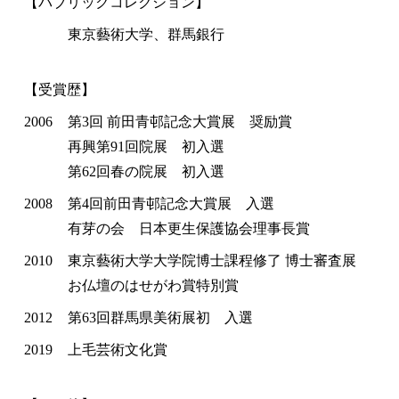
【パブリックコレクション】
東京藝術大学、群馬銀行
【受賞歴】
2006
第3回 前田青邨記念大賞展 奨励賞
再興第91回院展 初入選
第62回春の院展 初入選
2008
第4回前田青邨記念大賞展 入選
有芽の会 日本更生保護協会理事長賞
2010
東京藝術大学大学院博士課程修了 博士審査展
お仏壇のはせがわ賞特別賞
2012
第63回群馬県美術展初 入選
2019
上毛芸術文化賞