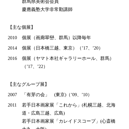
群馬県美術会会員
慶應義塾大学非常勤講師
【主な個展】
2010
個展（画廊翠巒、群馬）以降毎年
2014
個展（日本橋三越、東京）（’17、’20）
2016
個展（ヤマト本社ギャラリーホール、群馬）
（’17、’22）
【主なグループ展】
2007
「有芽の会」 (東京)（’09、’10）
2011
若手日本画家展「これから」(札幌三越、北海
道・広島三越、広島)
若手日本画家展「カレイドスコープ」(心斎橋